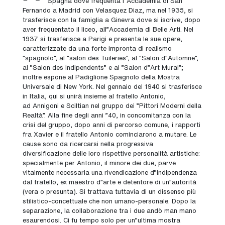
Spagna dove frequenta l"Accademia di San
Fernando a
Madrid
con Velasquez Diaz, ma nel 1935, si
trasferisce con la famiglia a
Ginevra
dove si iscrive, dopo
aver frequentato il liceo, all"
Accademia di Belle Arti
.
Nel
1937 si trasferisce a
Parigi
e presenta le sue opere,
caratterizzate da una forte impronta di realismo
"spagnolo", al "salon des Tuileries", al "Salon d"Automne",
al "Salon des Indipendents" e al "Salon d"Art Mural";
inoltre espone al Padiglione Spagnolo della Mostra
Universale di New York.
Nel gennaio del 1940 si trasferisce
in Italia, qui si unirà insieme al fratello
Antonio
,
ad
Annigoni
e Sciltian nel gruppo dei "Pittori Moderni della
Realtà".
Alla fine degli anni "40, in concomitanza con la
crisi del gruppo, dopo anni di percorso comune, i rapporti
fra Xavier e il fratello
Antonio
cominciarono a mutare. Le
cause sono da ricercarsi nella progressiva
diversificazione delle loro rispettive personalità artistiche:
specialmente per
Antonio
, il minore dei due, parve
vitalmente necessaria una rivendicazione d"indipendenza
dal fratello, ex maestro d"arte e detentore di un"autorità
(vera o presunta). Si trattava tuttavia di un dissenso più
stilistico-concettuale che non umano-personale.
Dopo la
separazione, la collaborazione tra i due andò man mano
esaurendosi. Ci fu tempo solo per un"ultima mostra