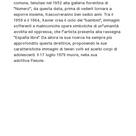
comune, tenutasi nel 1952 alla galleria fiorentina di
"Numero"; da questa data, prima di vederli tornare a
esporre insieme, trascorreranno ben sedici anni.
Tra il
1959 e il 1964, Xavier crea il ciclo dei "bambini", immagini
sofferenti e malinconiche opere simboliche di un"umanità
avvilita ed oppressa, che l"artista presenta alla rassegna
"España libre".
Da allora la sua ricerca ha sempre più
approfondito questa direttrice, proponendo le sue
caratteristiche immagini di teneri volti ed acerbi corpi di
adolescenti.
Il 17 luglio 1979 muore, nella sua
adottiva
Fiesole
.