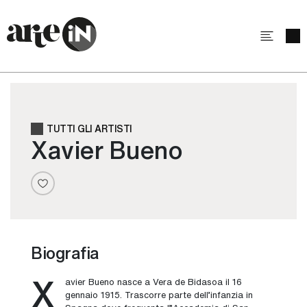
TUTTI GLI ARTISTI
Xavier Bueno
Biografia
X
avier Bueno nasce a Vera de Bidasoa il 16
gennaio 1915.
Trascorre parte dell’infanzia in